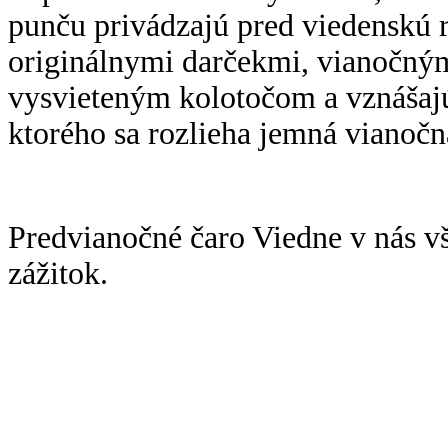
punču privádzajú pred viedenskú 
originálnymi darčekmi, vianočný
vysvieteným kolotočom a vznášajú
ktorého sa rozlieha jemná vianočn
Predvianočné čaro Viedne v nás v
zážitok.