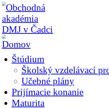
Skočiť na hlavný obsah
Štúdium
Školský vzdelávací p
Učebné plány
Prijímacie konanie
Maturita