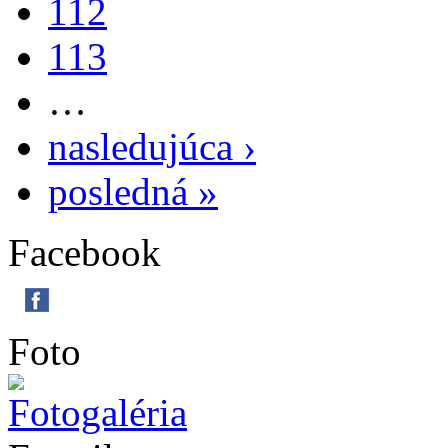
112
113
…
nasledujúca ›
posledná »
Facebook
Foto