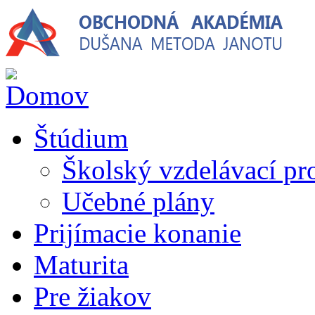
Skočiť na hlavný obsah
Štúdium
Školský vzdelávací p
Učebné plány
Prijímacie konanie
Maturita
Pre žiakov