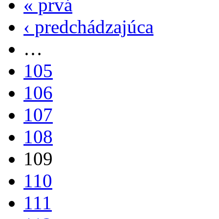
« prvá
Stránky
‹ predchádzajúca
…
105
106
107
108
109
110
111